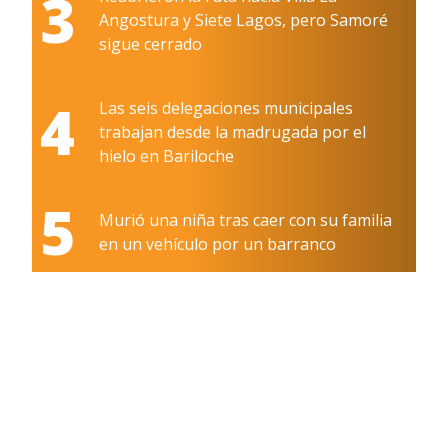
3
Angostura y Siete Lagos, pero Samoré
sigue cerrado
4
Las seis delegaciones municipales
trabajan desde la madrugada por el
hielo en Bariloche
5
Murió una niña tras caer con su familia
en un vehículo por un barranco