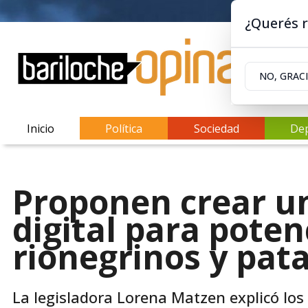
¿Querés r
NO, GRAC
Inicio
Política
Sociedad
De
Proponen crear u
digital para pote
rionegrinos y pat
La legisladora Lorena Matzen explicó los