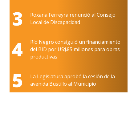
3
Roxana Ferreyra renunció al Consejo
Local de Discapacidad
4
Río Negro consiguió un financiamiento
del BID por US$85 millones para obras
productivas
5
La Legislatura aprobó la cesión de la
avenida Bustillo al Municipio