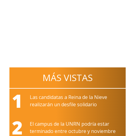
MÁS VISTAS
1
Las candidatas a Reina de la Nieve
realizarán un desfile solidario
2
El campus de la UNRN podría estar
terminado entre octubre y noviembre