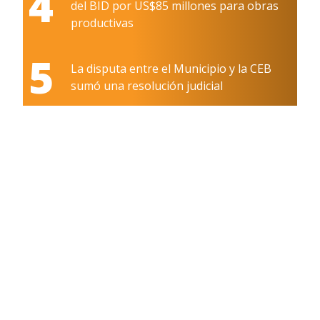
4
del BID por US$85 millones para obras
productivas
5
La disputa entre el Municipio y la CEB
sumó una resolución judicial