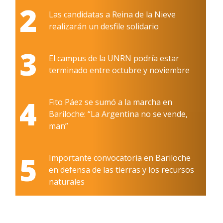
2
Las candidatas a Reina de la Nieve
realizarán un desfile solidario
3
El campus de la UNRN podría estar
terminado entre octubre y noviembre
4
Fito Páez se sumó a la marcha en
Bariloche: “La Argentina no se vende,
man”
5
Importante convocatoria en Bariloche
en defensa de las tierras y los recursos
naturales