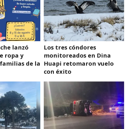
oche lanzó
Los tres cóndores
e ropa y
monitoreados en Dina
familias de la
Huapi retomaron vuelo
con éxito