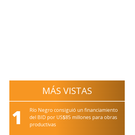
MÁS VISTAS
1
Río Negro consiguió un financiamiento
del BID por US$85 millones para obras
productivas