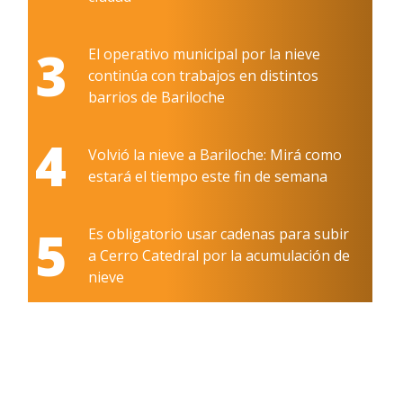
3
El operativo municipal por la nieve
continúa con trabajos en distintos
barrios de Bariloche
4
Volvió la nieve a Bariloche: Mirá como
estará el tiempo este fin de semana
5
Es obligatorio usar cadenas para subir
a Cerro Catedral por la acumulación de
nieve