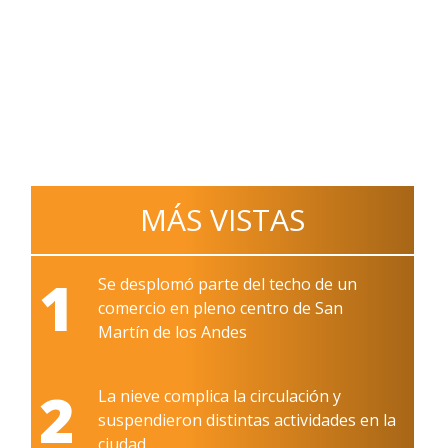
MÁS VISTAS
1
Se desplomó parte del techo de un
comercio en pleno centro de San
Martín de los Andes
2
La nieve complica la circulación y
suspendieron distintas actividades en la
ciudad