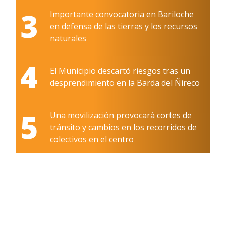
3
Importante convocatoria en Bariloche
en defensa de las tierras y los recursos
naturales
4
El Municipio descartó riesgos tras un
desprendimiento en la Barda del Ñireco
5
Una movilización provocará cortes de
tránsito y cambios en los recorridos de
colectivos en el centro