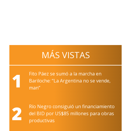
MÁS VISTAS
1
Fito Páez se sumó a la marcha en
Bariloche: “La Argentina no se vende,
man”
2
Río Negro consiguió un financiamiento
del BID por US$85 millones para obras
productivas