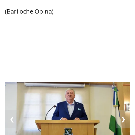
(Bariloche Opina)
❮
❯