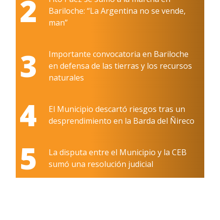
2
Bariloche: “La Argentina no se vende,
man”
3
Importante convocatoria en Bariloche
en defensa de las tierras y los recursos
naturales
4
El Municipio descartó riesgos tras un
desprendimiento en la Barda del Ñireco
5
La disputa entre el Municipio y la CEB
sumó una resolución judicial