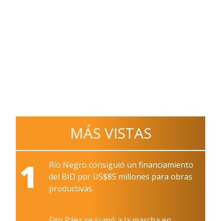
MÁS VISTAS
1
Río Negro consiguió un financiamiento
del BID por US$85 millones para obras
productivas
Fito Páez se sumó a la marcha en