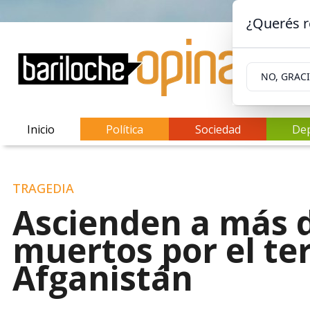
¿Querés r
NO, GRAC
Inicio
Política
Sociedad
De
TRAGEDIA
Ascienden a más d
muertos por el te
Afganistán