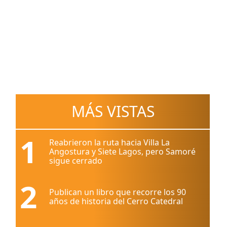
MÁS VISTAS
1
Reabrieron la ruta hacia Villa La
Angostura y Siete Lagos, pero Samoré
sigue cerrado
2
Publican un libro que recorre los 90
años de historia del Cerro Catedral