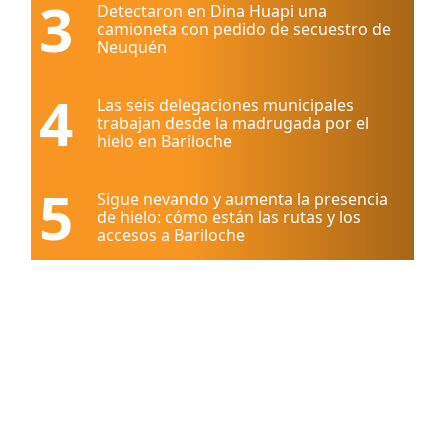
3
Detectaron en Dina Huapi una
camioneta con pedido de secuestro de
Neuquén
4
Las seis delegaciones municipales
trabajan desde la madrugada por el
hielo en Bariloche
5
Sigue nevando y aumenta la presencia
de hielo: cómo están las rutas y los
accesos a Bariloche