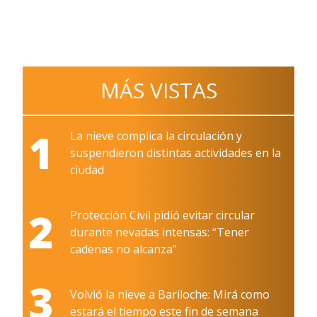
MÁS VISTAS
1
La nieve complica la circulación y
suspendieron distintas actividades en la
ciudad
2
Protección Civil pidió evitar circular
durante nevadas intensas: “Tener
cadenas no alcanza”
3
Volvió la nieve a Bariloche: Mirá como
estará el tiempo este fin de semana