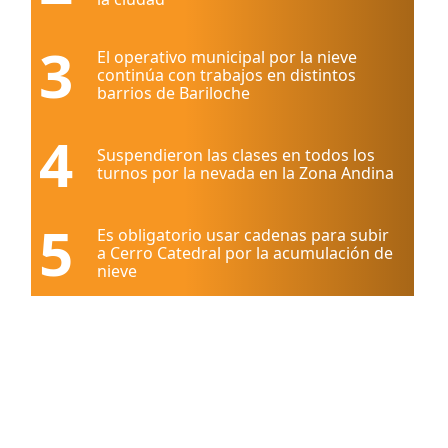
3
El operativo municipal por la nieve
continúa con trabajos en distintos
barrios de Bariloche
4
Suspendieron las clases en todos los
turnos por la nevada en la Zona Andina
5
Es obligatorio usar cadenas para subir
a Cerro Catedral por la acumulación de
nieve