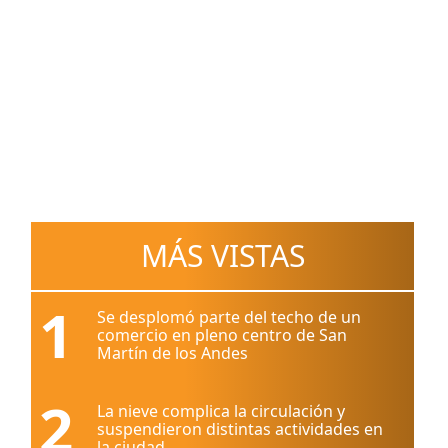
MÁS VISTAS
1
Se desplomó parte del techo de un
comercio en pleno centro de San
Martín de los Andes
2
La nieve complica la circulación y
suspendieron distintas actividades en
la ciudad