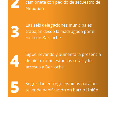
2
camioneta con pedido de secuestro de
Neuquén
3
Las seis delegaciones municipales
trabajan desde la madrugada por el
hielo en Bariloche
4
Sigue nevando y aumenta la presencia
de hielo: cómo están las rutas y los
accesos a Bariloche
5
Seguridad entregó insumos para un
taller de panificación en barrio Unión