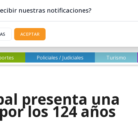
ecibir nuestras notificaciones?
IAS
ACEPTAR
portes
Policiales / Judiciales
Turismo
pal presenta una
por los 124 años