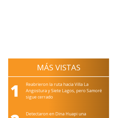
MÁS VISTAS
1
Reabrieron la ruta hacia Villa La
Angostura y Siete Lagos, pero Samoré
sigue cerrado
Detectaron en Dina Huapi una