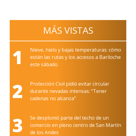
MÁS VISTAS
1
Nieve, hielo y bajas temperaturas: cómo
están las rutas y los accesos a Bariloche
este sábado
2
Protección Civil pidió evitar circular
durante nevadas intensas: “Tener
cadenas no alcanza”
3
Se desplomó parte del techo de un
comercio en pleno centro de San Martín
de los Andes