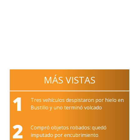
MÁS VISTAS
1
Tres vehículos despistaron por hielo en
Bustillo y uno terminó volcado
2
Compró objetos robados: quedó
imputado por encubrimiento