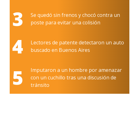
3
Se quedó sin frenos y chocó contra un
poste para evitar una colisión
4
Lectores de patente detectaron un auto
buscado en Buenos Aires
5
Imputaron a un hombre por amenazar
con un cuchillo tras una discusión de
tránsito