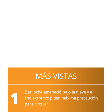
MÁS VISTAS
1
Bariloche amaneció bajo la nieve y el
frío extremo: piden máxima precaución
para circular