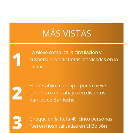
MÁS VISTAS
1
La nieve complica la circulación y
suspendieron distintas actividades en la
ciudad
2
El operativo municipal por la nieve
continúa con trabajos en distintos
barrios de Bariloche
3
Choque en la Ruta 40: cinco personas
fueron hospitalizadas en El Bolsón