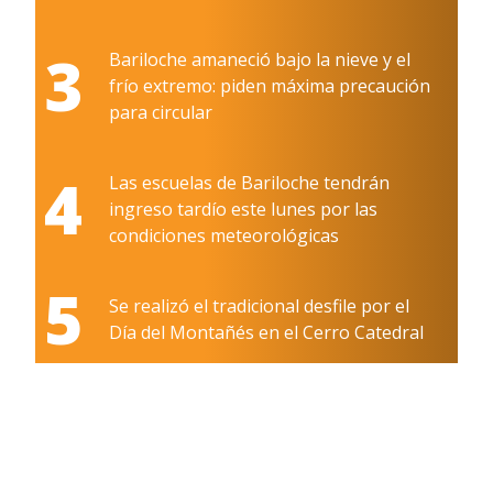
3
Bariloche amaneció bajo la nieve y el
frío extremo: piden máxima precaución
para circular
4
Las escuelas de Bariloche tendrán
ingreso tardío este lunes por las
condiciones meteorológicas
5
Se realizó el tradicional desfile por el
Día del Montañés en el Cerro Catedral