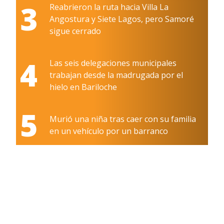
3
Reabrieron la ruta hacia Villa La
Angostura y Siete Lagos, pero Samoré
sigue cerrado
4
Las seis delegaciones municipales
trabajan desde la madrugada por el
hielo en Bariloche
5
Murió una niña tras caer con su familia
en un vehículo por un barranco