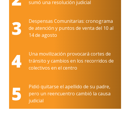
sumó una resolución judicial
3
Despensas Comunitarias: cronograma
de atención y puntos de venta del 10 al
14 de agosto
4
Una movilización provocará cortes de
tránsito y cambios en los recorridos de
colectivos en el centro
5
Pidió quitarse el apellido de su padre,
pero un reencuentro cambió la causa
judicial