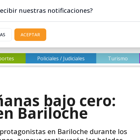
ecibir nuestras notificaciones?
IAS
ACEPTAR
portes
Policiales / Judiciales
Turismo
ñanas bajo cero:
 en Bariloche
protagonistas en Bariloche durante los
iones, aunque continuarán las heladas