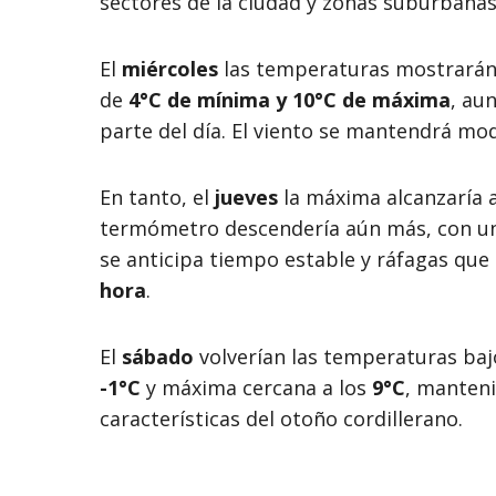
sectores de la ciudad y zonas suburbanas
El
miércoles
las temperaturas mostrarán 
de
4°C de mínima y 10°C de máxima
, au
parte del día. El viento se mantendrá mo
En tanto, el
jueves
la máxima alcanzaría 
termómetro descendería aún más, con 
se anticipa tiempo estable y ráfagas que
hora
.
El
sábado
volverían las temperaturas ba
-1°C
y máxima cercana a los
9°C
, manteni
características del otoño cordillerano.