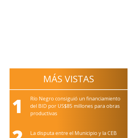
MÁS VISTAS
1
Río Negro consiguió un financiamiento
del BID por US$85 millones para obras
productivas
2
La disputa entre el Municipio y la CEB