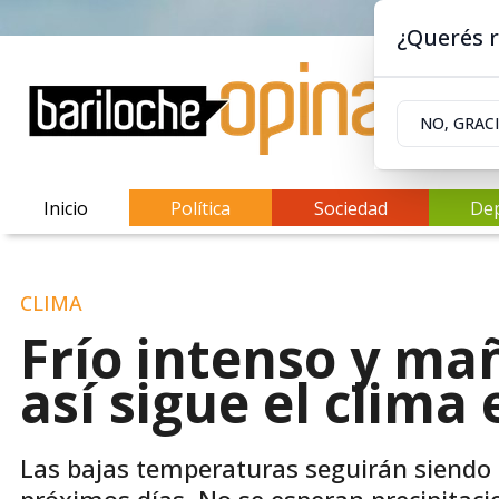
¿Querés r
NO, GRAC
Inicio
Política
Sociedad
De
CLIMA
Frío intenso y ma
así sigue el clima
Las bajas temperaturas seguirán siendo 
próximos días. No se esperan precipitac