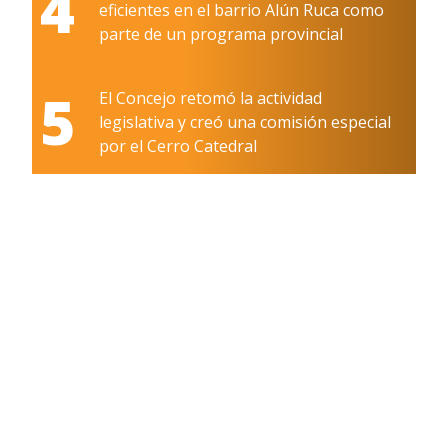
4
eficientes en el barrio Alún Ruca como
parte de un programa provincial
5
El Concejo retomó la actividad
legislativa y creó una comisión especial
por el Cerro Catedral