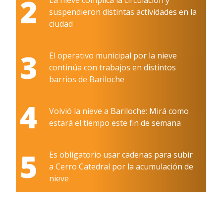
2
suspendieron distintas actividades en la
ciudad
3
El operativo municipal por la nieve
continúa con trabajos en distintos
barrios de Bariloche
4
Volvió la nieve a Bariloche: Mirá como
estará el tiempo este fin de semana
5
Es obligatorio usar cadenas para subir
a Cerro Catedral por la acumulación de
nieve