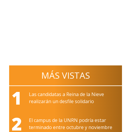
MÁS VISTAS
1
Las candidatas a Reina de la Nieve
realizarán un desfile solidario
2
El campus de la UNRN podría estar
terminado entre octubre y noviembre