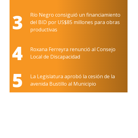
3
Río Negro consiguió un financiamiento
del BID por US$85 millones para obras
productivas
4
Roxana Ferreyra renunció al Consejo
Local de Discapacidad
5
La Legislatura aprobó la cesión de la
avenida Bustillo al Municipio