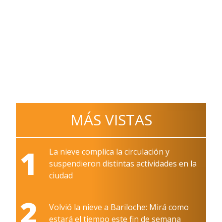
MÁS VISTAS
1
La nieve complica la circulación y
suspendieron distintas actividades en la
ciudad
2
Volvió la nieve a Bariloche: Mirá como
estará el tiempo este fin de semana