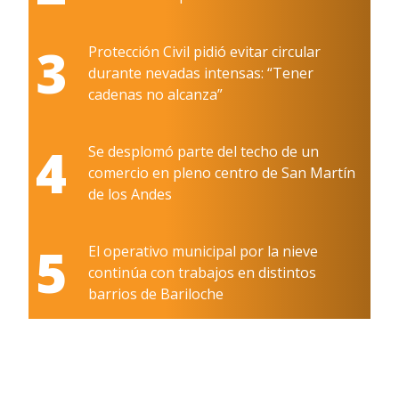
3
Protección Civil pidió evitar circular
durante nevadas intensas: “Tener
cadenas no alcanza”
4
Se desplomó parte del techo de un
comercio en pleno centro de San Martín
de los Andes
5
El operativo municipal por la nieve
continúa con trabajos en distintos
barrios de Bariloche