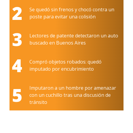
2
Se quedó sin frenos y chocó contra un
poste para evitar una colisión
3
Lectores de patente detectaron un auto
buscado en Buenos Aires
4
Compró objetos robados: quedó
imputado por encubrimiento
5
Imputaron a un hombre por amenazar
con un cuchillo tras una discusión de
tránsito