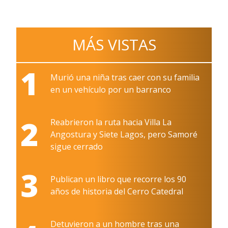
MÁS VISTAS
1
Murió una niña tras caer con su familia
en un vehículo por un barranco
2
Reabrieron la ruta hacia Villa La
Angostura y Siete Lagos, pero Samoré
sigue cerrado
3
Publican un libro que recorre los 90
años de historia del Cerro Catedral
Detuvieron a un hombre tras una