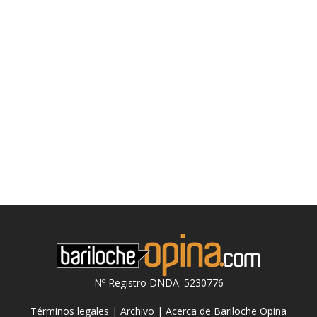
Nº Registro DNDA: 5230776
Términos legales
|
Archivo
|
Acerca de Bariloche Opina