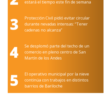
estará el tiempo este fin de semana
3
Protección Civil pidió evitar circular
durante nevadas intensas: “Tener
cadenas no alcanza”
4
Se desplomó parte del techo de un
comercio en pleno centro de San
Martín de los Andes
5
El operativo municipal por la nieve
continúa con trabajos en distintos
barrios de Bariloche