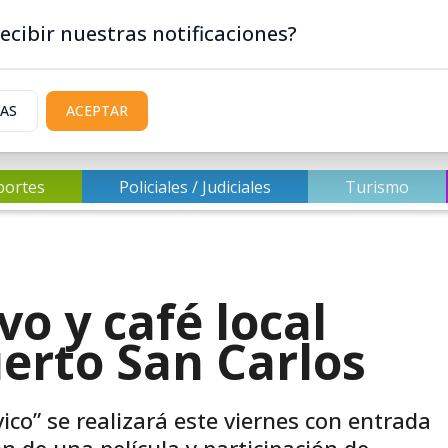
ecibir nuestras notificaciones?
IAS
ACEPTAR
portes
Policiales / Judiciales
Turismo
vo y café local
uerto San Carlos
vico” se realizará este viernes con entrada
n de una película y participación de