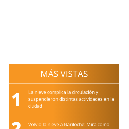
MÁS VISTAS
1
La nieve complica la circulación y
suspendieron distintas actividades en la
ciudad
2
Volvió la nieve a Bariloche: Mirá como