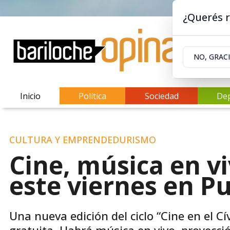
¿Querés r
NO, GRAC
Inicio
Política
Sociedad
De
CULTURA Y EMPRENDEDURISMO
Cine, música en vi
este viernes en P
Una nueva edición del ciclo “Cine en el Cí
gratuita. Habrá música en vivo, proyecció