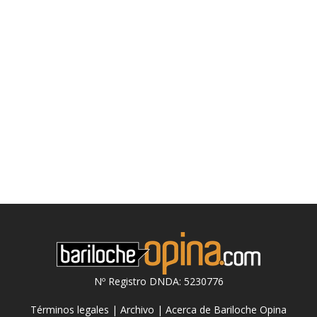
Nº Registro DNDA: 5230776
Términos legales
|
Archivo
|
Acerca de Bariloche Opina