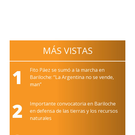
MÁS VISTAS
1
Fito Páez se sumó a la marcha en
Bariloche: “La Argentina no se vende,
man”
2
Importante convocatoria en Bariloche
en defensa de las tierras y los recursos
naturales