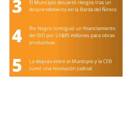
3
El Municipio descartó riesgos tras un
desprendimiento en la Barda del Ñireco
4
Río Negro consiguió un financiamiento
del BID por US$85 millones para obras
productivas
5
La disputa entre el Municipio y la CEB
sumó una resolución judicial