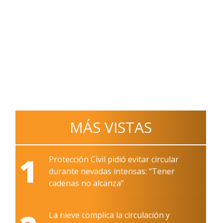
MÁS VISTAS
1
Protección Civil pidió evitar circular
durante nevadas intensas: “Tener
cadenas no alcanza”
La nieve complica la circulación y