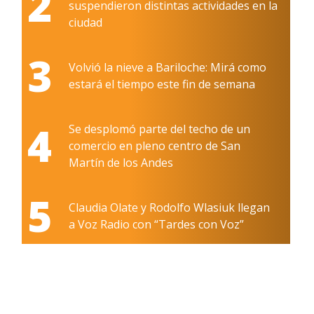
2
suspendieron distintas actividades en la
ciudad
3
Volvió la nieve a Bariloche: Mirá como
estará el tiempo este fin de semana
4
Se desplomó parte del techo de un
comercio en pleno centro de San
Martín de los Andes
5
Claudia Olate y Rodolfo Wlasiuk llegan
a Voz Radio con “Tardes con Voz”