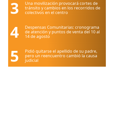
3
Una movilización provocará cortes de
tránsito y cambios en los recorridos de
colectivos en el centro
4
Despensas Comunitarias: cronograma
de atención y puntos de venta del 10 al
14 de agosto
5
Pidió quitarse el apellido de su padre,
pero un reencuentro cambió la causa
judicial