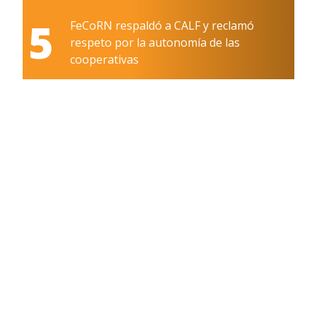
5
FeCoRN respaldó a CALF y reclamó
respeto por la autonomía de las
cooperativas