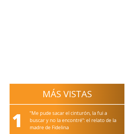
MÁS VISTAS
1
"Me pude sacar el cinturón, la fui a
buscar y no la encontré": el relato de la
madre de Fidelina