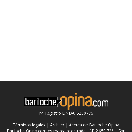
Nº Registro DNDA: 5230776
Términos legales
|
Archivo
|
Acerca de Bariloche Opina
Bariloche Opina.com es marca registrada - Nº 2.659.726 | San