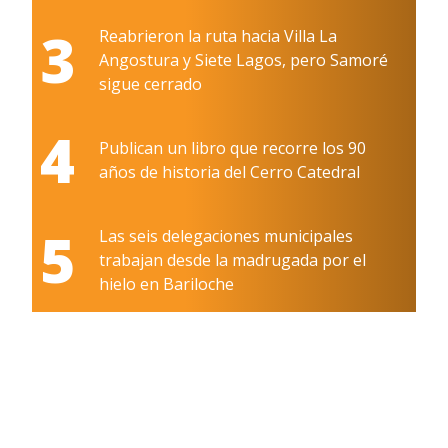
3
Reabrieron la ruta hacia Villa La
Angostura y Siete Lagos, pero Samoré
sigue cerrado
4
Publican un libro que recorre los 90
años de historia del Cerro Catedral
5
Las seis delegaciones municipales
trabajan desde la madrugada por el
hielo en Bariloche