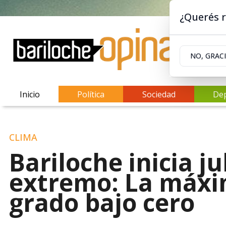
¿Querés r
NO, GRAC
Inicio
Política
Sociedad
De
CLIMA
Bariloche inicia ju
extremo: La máxi
grado bajo cero