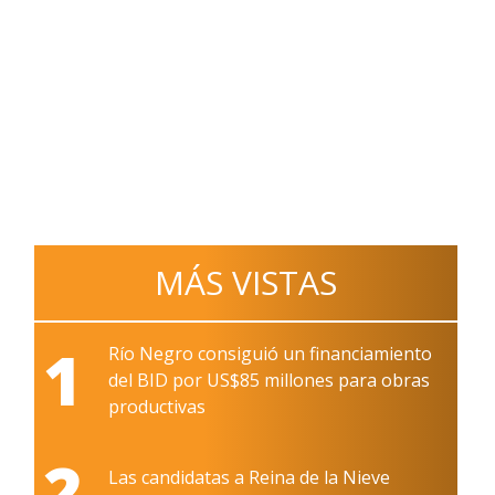
MÁS VISTAS
1
Río Negro consiguió un financiamiento
del BID por US$85 millones para obras
productivas
2
Las candidatas a Reina de la Nieve