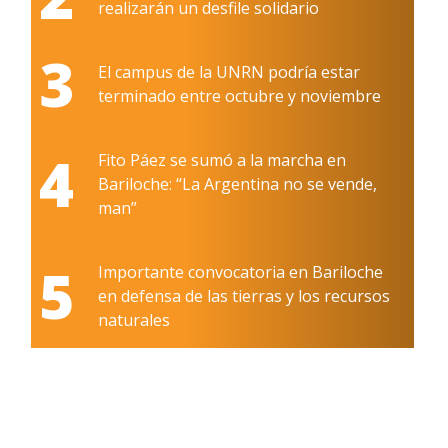
realizarán un desfile solidario
3
El campus de la UNRN podría estar
terminado entre octubre y noviembre
4
Fito Páez se sumó a la marcha en
Bariloche: “La Argentina no se vende,
man”
5
Importante convocatoria en Bariloche
en defensa de las tierras y los recursos
naturales