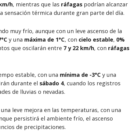
 km/h
, mientras que las
ráfagas
podrían alcanzar
la sensación térmica durante gran parte del día.
ndo muy frío, aunque con un leve ascenso de la
7°C
y una
máxima de 1°C
, con
cielo estable
,
0%
ntos que oscilarán entre
7 y 22 km/h
, con
ráfagas
iempo estable, con una
mínima de -3°C
y una
irán durante el
sábado 4
, cuando los registros
ades de lluvias o nevadas.
una leve mejora en las temperaturas, con una
nque persistirá el ambiente frío, el ascenso
ncios de precipitaciones.