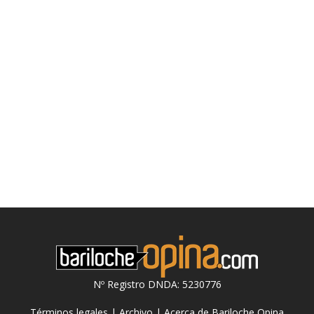
Nº Registro DNDA: 5230776
Términos legales
|
Archivo
|
Acerca de Bariloche Opina