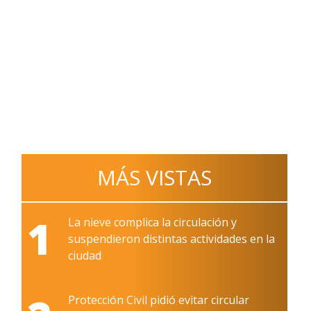
MÁS VISTAS
1
La nieve complica la circulación y
suspendieron distintas actividades en la
ciudad
Protección Civil pidió evitar circular