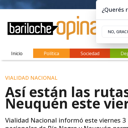
¿Querés r
NO, GRAC
Inicio
Política
Sociedad
De
VIALIDAD NACIONAL
Así están las ruta
Neuquén este vier
Vialidad Nacional informó este viernes 3 d
nacionales de Río Negro y Neuquén perm