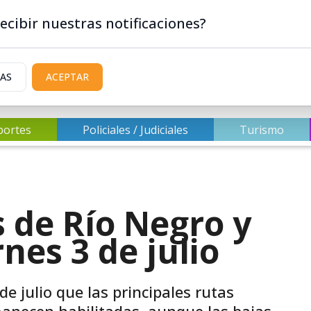
ecibir nuestras notificaciones?
IAS
ACEPTAR
portes
Policiales / Judiciales
Turismo
s de Río Negro y
nes 3 de julio
e julio que las principales rutas
anecen habilitadas, aunque las bajas