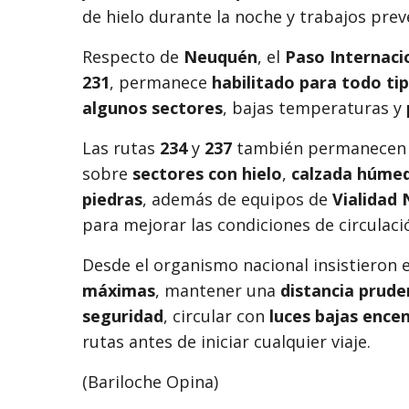
de hielo durante la noche y trabajos prev
Respecto de
Neuquén
, el
Paso Internaci
231
, permanece
habilitado para todo ti
algunos sectores
, bajas temperaturas y
Las rutas
234
y
237
también permanecen tr
sobre
sectores con hielo
,
calzada húme
piedras
, además de equipos de
Vialidad 
para mejorar las condiciones de circulaci
Desde el organismo nacional insistieron 
máximas
, mantener una
distancia prude
seguridad
, circular con
luces bajas ence
rutas antes de iniciar cualquier viaje.
(Bariloche Opina)