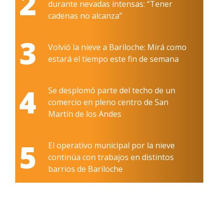
2
durante nevadas intensas: “Tener
cadenas no alcanza”
3
Volvió la nieve a Bariloche: Mirá como
estará el tiempo este fin de semana
4
Se desplomó parte del techo de un
comercio en pleno centro de San
Martín de los Andes
5
El operativo municipal por la nieve
continúa con trabajos en distintos
barrios de Bariloche