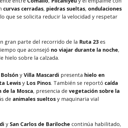
mente entre
Comallo
,
Pilcaniyeu
y el empalme con
an
curvas cerradas
,
piedras sueltas
,
ondulaciones
o que se solicita reducir la velocidad y respetar
 gran parte del recorrido de la
Ruta 23
es
 tiempo que aconsejó
no viajar durante la noche
,
 hielo sobre la calzada.
 Bolsón
y
Villa Mascardi
presenta
hielo en
ta Lewis
y
Los Pinos
. También se reportó
caída
n de la Mosca
, presencia de
vegetación sobre la
ás de
animales sueltos
y maquinaria vial
di
y
San Carlos de Bariloche
continúa habilitado,