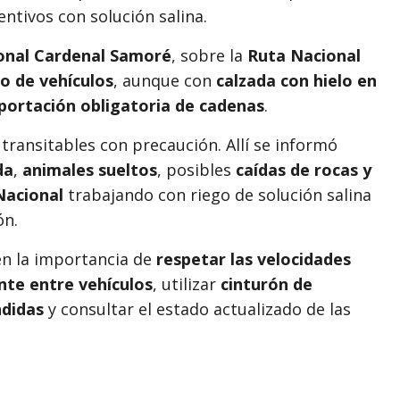
entivos con solución salina.
onal Cardenal Samoré
, sobre la
Ruta Nacional
po de vehículos
, aunque con
calzada con hielo en
portación obligatoria de cadenas
.
ansitables con precaución. Allí se informó
da
,
animales sueltos
, posibles
caídas de rocas y
Nacional
trabajando con riego de solución salina
ón.
en la importancia de
respetar las velocidades
nte entre vehículos
, utilizar
cinturón de
ndidas
y consultar el estado actualizado de las