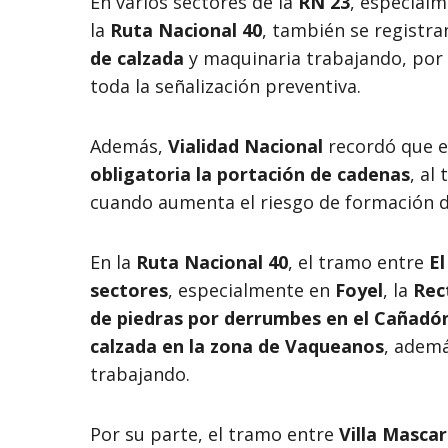
En varios sectores de la
RN 23
, especial
la
Ruta Nacional 40
, también se registr
de calzada
y maquinaria trabajando, por l
toda la señalización preventiva.
Además,
Vialidad Nacional
recordó que en
obligatoria la portación de cadenas
, al
cuando aumenta el riesgo de formación de
En la
Ruta Nacional 40
, el tramo entre
El
sectores
, especialmente en
Foyel
, la
Rec
de piedras por derrumbes en el Cañadó
calzada en la zona de Vaqueanos
, adem
trabajando.
Por su parte, el tramo entre
Villa Mascar