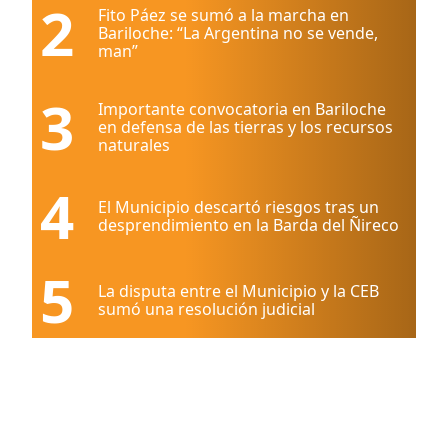
2
Fito Páez se sumó a la marcha en
Bariloche: “La Argentina no se vende,
man”
3
Importante convocatoria en Bariloche
en defensa de las tierras y los recursos
naturales
4
El Municipio descartó riesgos tras un
desprendimiento en la Barda del Ñireco
5
La disputa entre el Municipio y la CEB
sumó una resolución judicial