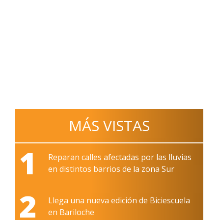
MÁS VISTAS
1
Reparan calles afectadas por las lluvias
en distintos barrios de la zona Sur
2
Llega una nueva edición de Biciescuela
en Bariloche