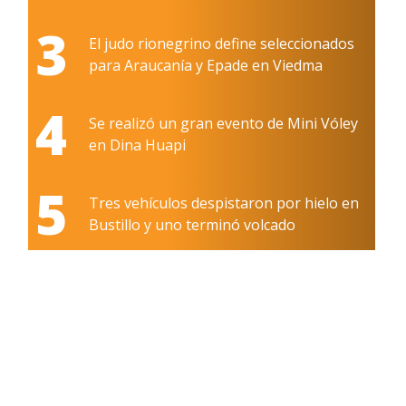
3
El judo rionegrino define seleccionados
para Araucanía y Epade en Viedma
4
Se realizó un gran evento de Mini Vóley
en Dina Huapi
5
Tres vehículos despistaron por hielo en
Bustillo y uno terminó volcado