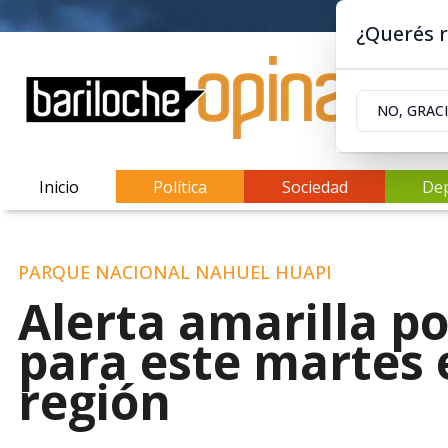
¿Querés r
NO, GRAC
Inicio
Política
Sociedad
De
PARQUE NACIONAL NAHUEL HUAPI
Alerta amarilla po
para este martes e
región