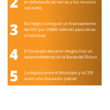
2
en defensa de las tierras y los recursos
naturales
3
Río Negro consiguió un financiamiento
del BID por US$85 millones para obras
productivas
4
El Municipio descartó riesgos tras un
desprendimiento en la Barda del Ñireco
5
La disputa entre el Municipio y la CEB
sumó una resolución judicial