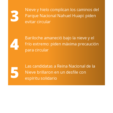
3
Nieve y hielo complican los caminos del
Parque Nacional Nahuel Huapi: piden
evitar circular
4
Bariloche amaneció bajo la nieve y el
frío extremo: piden máxima precaución
para circular
5
Las candidatas a Reina Nacional de la
Nieve brillaron en un desfile con
espíritu solidario