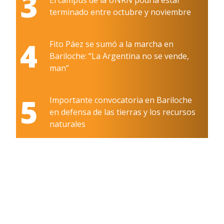
3
terminado entre octubre y noviembre
4
Fito Páez se sumó a la marcha en
Bariloche: “La Argentina no se vende,
man”
5
Importante convocatoria en Bariloche
en defensa de las tierras y los recursos
naturales