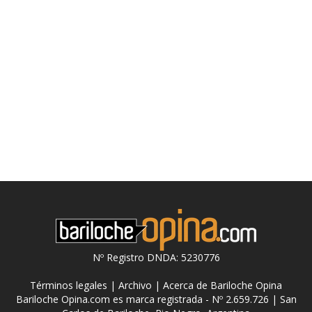
Nº Registro DNDA: 5230776
Términos legales
|
Archivo
|
Acerca de Bariloche Opina
Bariloche Opina.com es marca registrada - Nº 2.659.726 | San