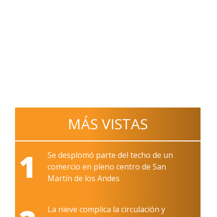
MÁS VISTAS
1
Se desplomó parte del techo de un
comercio en pleno centro de San
Martín de los Andes
La nieve complica la circulación y