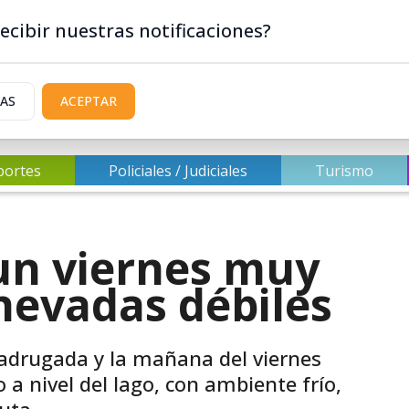
ecibir nuestras notificaciones?
IAS
ACEPTAR
portes
Policiales / Judiciales
Turismo
un viernes muy
 nevadas débiles
adrugada y la mañana del viernes
 a nivel del lago, con ambiente frío,
uta.