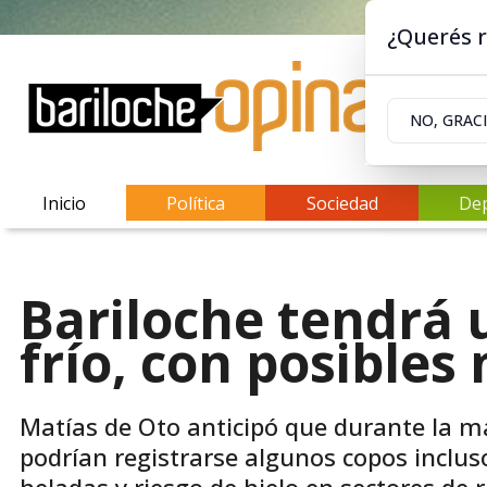
¿Querés r
NO, GRAC
Inicio
Política
Sociedad
De
Bariloche tendrá 
frío, con posibles
Matías de Oto anticipó que durante la m
podrían registrarse algunos copos incluso
heladas y riesgo de hielo en sectores de r