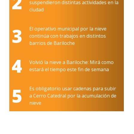
2
suspendieron distintas actividades en la
ciudad
3
El operativo municipal por la nieve
continúa con trabajos en distintos
barrios de Bariloche
4
Volvió la nieve a Bariloche: Mirá como
estará el tiempo este fin de semana
5
Es obligatorio usar cadenas para subir
a Cerro Catedral por la acumulación de
nieve