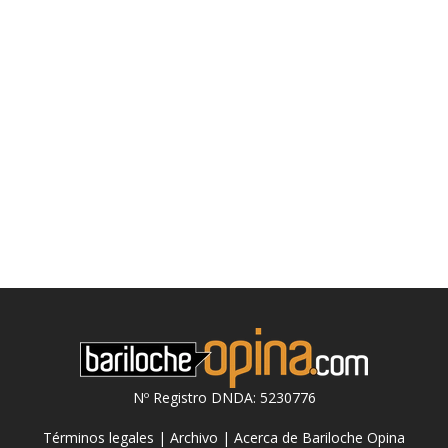
Nº Registro DNDA: 5230776
Términos legales
|
Archivo
|
Acerca de Bariloche Opina