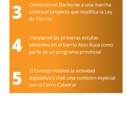
3
Convocan en Bariloche a una marcha
contra el proyecto que modifica la Ley
de Tierras
4
Instalaron las primeras estufas
eficientes en el barrio Alún Ruca como
parte de un programa provincial
5
El Concejo retomó la actividad
legislativa y creó una comisión especial
por el Cerro Catedral