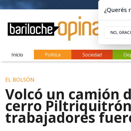
¿Querés r
NO, GRAC
Inicio
Política
Sociedad
De
EL BOLSÓN
Volcó un camión d
cerro Piltriquitrón
trabajadores fuer