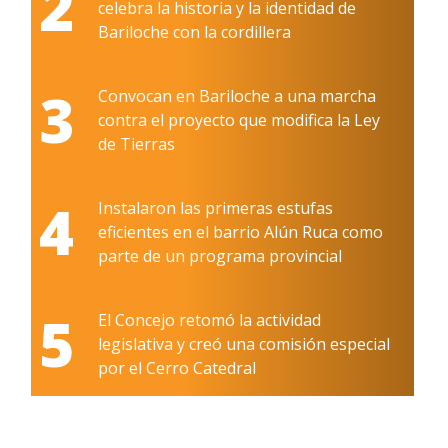
2
celebra la historia y la identidad de
Bariloche con la cordillera
3
Convocan en Bariloche a una marcha
contra el proyecto que modifica la Ley
de Tierras
4
Instalaron las primeras estufas
eficientes en el barrio Alún Ruca como
parte de un programa provincial
5
El Concejo retomó la actividad
legislativa y creó una comisión especial
por el Cerro Catedral