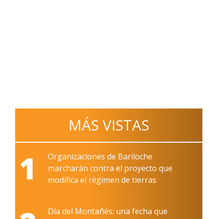
MÁS VISTAS
1
Organizaciones de Bariloche
marcharán contra el proyecto que
modifica el régimen de tierras
Día del Montañés: una fecha que