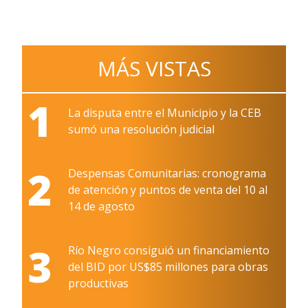
MÁS VISTAS
1
La disputa entre el Municipio y la CEB
sumó una resolución judicial
2
Despensas Comunitarias: cronograma
de atención y puntos de venta del 10 al
14 de agosto
3
Río Negro consiguió un financiamiento
del BID por US$85 millones para obras
productivas