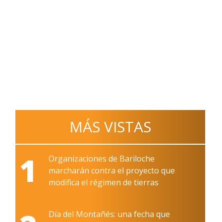
MÁS VISTAS
1
Organizaciones de Bariloche
marcharán contra el proyecto que
modifica el régimen de tierras
Día del Montañés: una fecha que