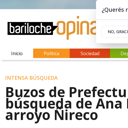
¿Querés r
NO, GRAC
Inicio
Política
Sociedad
De
INTENSA BÚSQUEDA
Buzos de Prefectu
búsqueda de Ana L
arroyo Ñireco