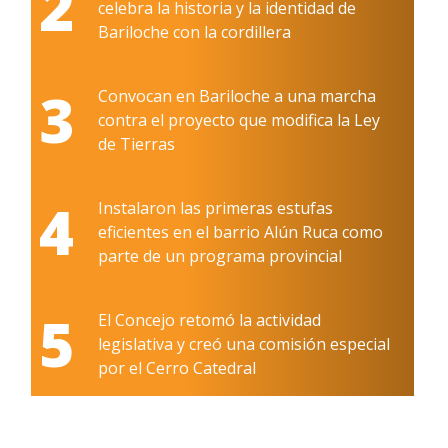
2
celebra la historia y la identidad de
Bariloche con la cordillera
3
Convocan en Bariloche a una marcha
contra el proyecto que modifica la Ley
de Tierras
4
Instalaron las primeras estufas
eficientes en el barrio Alún Ruca como
parte de un programa provincial
5
El Concejo retomó la actividad
legislativa y creó una comisión especial
por el Cerro Catedral