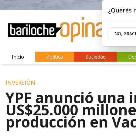
¿Querés r
NO, GRAC
Inicio
Política
Sociedad
De
INVERSIÓN
YPF anunció una i
US$25.000 millone
producción en Va