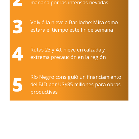
mañana por las intensas nevadas
3
Volvió la nieve a Bariloche: Mirá como
estará el tiempo este fin de semana
4
Rutas 23 y 40: nieve en calzada y
extrema precaución en la región
5
Río Negro consiguió un financiamiento
del BID por US$85 millones para obras
productivas