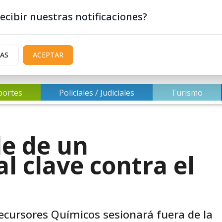
ecibir nuestras notificaciones?
IAS
ACEPTAR
portes
Policiales / Judiciales
Turismo
de de un
l clave contra el
recursores Químicos sesionará fuera de la