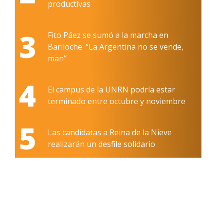
productivas
3
Fito Páez se sumó a la marcha en
Bariloche: “La Argentina no se vende,
man”
4
El campus de la UNRN podría estar
terminado entre octubre y noviembre
5
Las candidatas a Reina de la Nieve
realizarán un desfile solidario