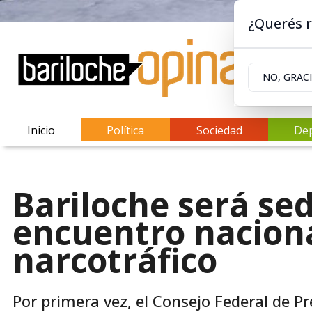
¿Querés r
NO, GRAC
Inicio
Política
Sociedad
De
Bariloche será se
encuentro naciona
narcotráfico
Por primera vez, el Consejo Federal de P