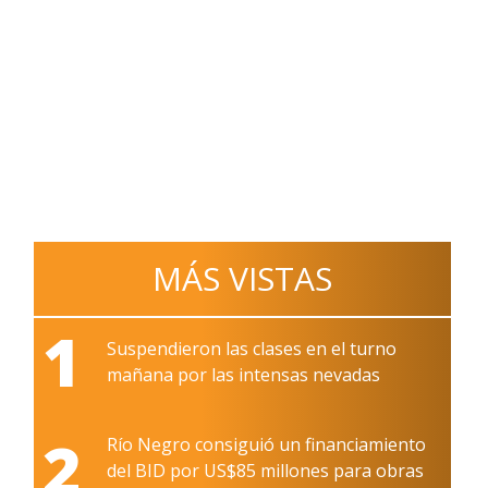
MÁS VISTAS
1
Suspendieron las clases en el turno
mañana por las intensas nevadas
2
Río Negro consiguió un financiamiento
del BID por US$85 millones para obras